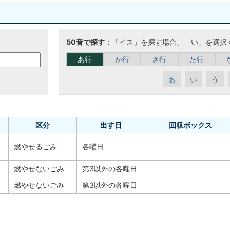
50音で探す
：「イス」を探す場合、「い」を選択
あ行
か行
さ行
た行
あ
い
う
区分
出す日
回収ボックス
燃やせるごみ
各曜日
燃やせないごみ
第3以外の各曜日
燃やせないごみ
第3以外の各曜日