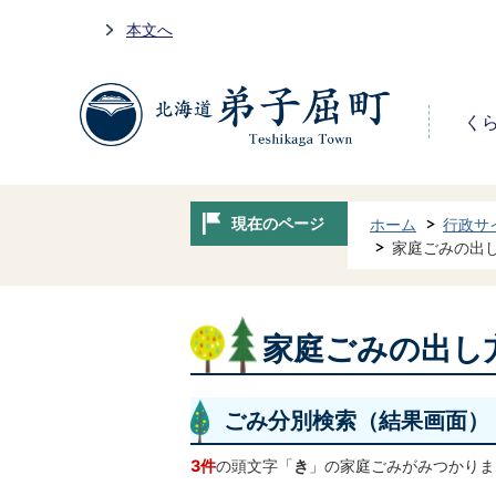
本文へ
く
現在のページ
ホーム
行政サ
家庭ごみの出
家庭ごみの出し
ごみ分別検索
（結果画面）
3件
の頭文字「
き
」の
家庭ごみ
がみつかりま