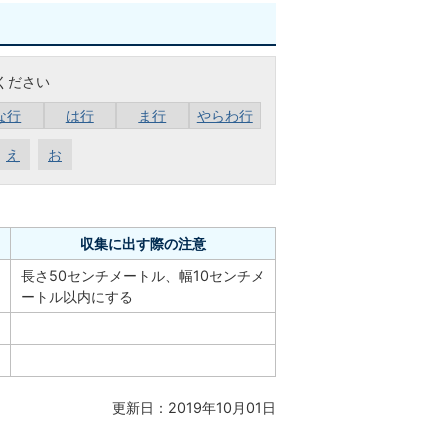
ください
な行
は行
ま行
やらわ行
え
お
収集に出す際の注意
長さ50センチメートル、幅10センチメ
ートル以内にする
更新日：2019年10月01日