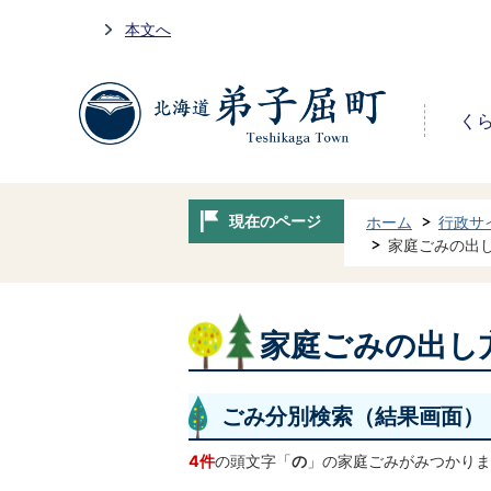
本文へ
く
現在のページ
ホーム
行政サ
家庭ごみの出
家庭ごみの出し
ごみ分別検索
（結果画面）
4件
の頭文字「
の
」の
家庭ごみ
がみつかりま