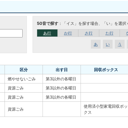
50音で探す
：「イス」を探す場合、「い」を選択
あ行
か行
さ行
た行
あ
い
う
区分
出す日
回収ボックス
燃やせないごみ
第3以外の各曜日
資源ごみ
第3以外の各曜日
資源ごみ
第3以外の各曜日
使用済小型家電回収ボッ
資源ごみ
クス