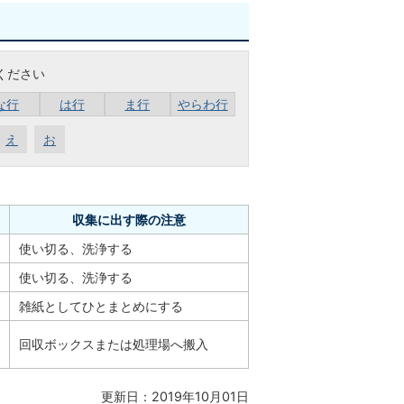
ください
な行
は行
ま行
やらわ行
え
お
収集に出す際の注意
使い切る、洗浄する
使い切る、洗浄する
雑紙としてひとまとめにする
回収ボックスまたは処理場へ搬入
更新日：2019年10月01日