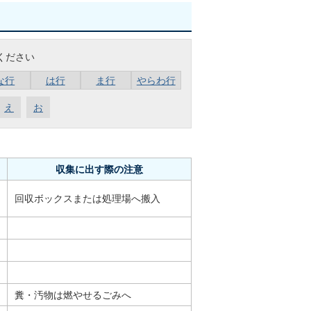
ください
な行
は行
ま行
やらわ行
え
お
収集に出す際の注意
回収ボックスまたは処理場へ搬入
糞・汚物は燃やせるごみへ