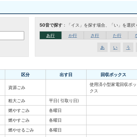
50音で探す
：「イス」を探す場合、「い」を選択
あ行
か行
さ行
た行
あ
い
う
区分
出す日
回収ボックス
使用済小型家電回収ボッ
資源ごみ
クス
粗大ごみ
平日( 引取り日)
燃やすごみ
各曜日
燃やすごみ
各曜日
燃やせるごみ
各曜日