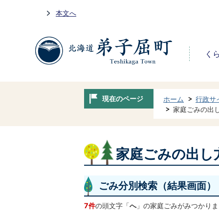
本文へ
く
現在のページ
ホーム
行政サ
家庭ごみの出
家庭ごみの出し
ごみ分別検索
（結果画面）
7件
の頭文字「
へ
」の
家庭ごみ
がみつかりま