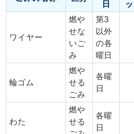
日
ッ
燃や
第3
せな
以外
ワイヤー
いご
の各
み
曜日
燃や
各曜
輪ゴム
せる
日
ごみ
燃や
各曜
わた
せる
日
ごみ