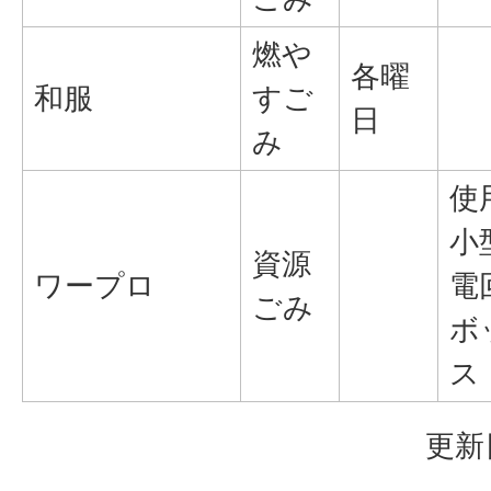
燃や
各曜
和服
すご
日
み
使
小
資源
ワープロ
電
ごみ
ボ
ス
更新