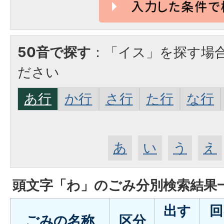
50音で探す
：「イス」を探す場
ださい
あ行
か行
さ行
た行
な行
あ
い
う
え
頭文字「
わ
」の
ごみ分別検索
結果
出す
回
ごみの名称
区分