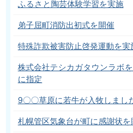
ふるさと陶芸体験学習を実施
弟子屈町消防出初式を開催
特殊詐欺被害防止啓発運動を実
株式会社テシカガタウンラボを
に指定
9〇〇草原に若牛が入牧しまし
札幌管区気象台が町に感謝状を