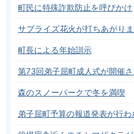
町民に特殊詐欺防止を呼びかけ
サプライズ花火が打ちあがり
町長による年始訓示
第73回弟子屈町成人式が開催
森のスノーパークで冬を満喫
弟子屈町予算の報道発表が行わ