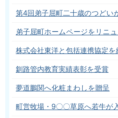
第4回弟子屈町二十歳のつどい
弟子屈町ホームページをリニュ
株式会社東洋と包括連携協定を
釧路管内教育実績表彰を受賞
夢道鵬関へ化粧まわしを贈呈
町営牧場・9〇〇草原へ若牛が