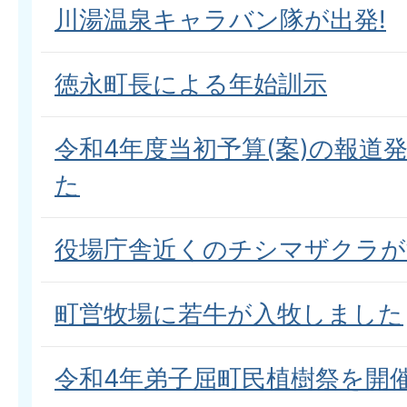
川湯温泉キャラバン隊が出発!
徳永町長による年始訓示
令和4年度当初予算(案)の報道
た
役場庁舎近くのチシマザクラが
町営牧場に若牛が入牧しました
令和4年弟子屈町民植樹祭を開