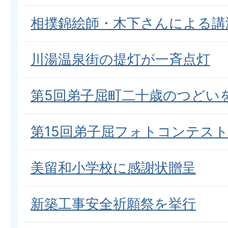
相撲錦絵師・木下さんによる講
川湯温泉街の提灯が一斉点灯
第5回弟子屈町二十歳のつどい
第15回弟子屈フォトコンテス
美留和小学校に感謝状贈呈
新築工事安全祈願祭を挙行