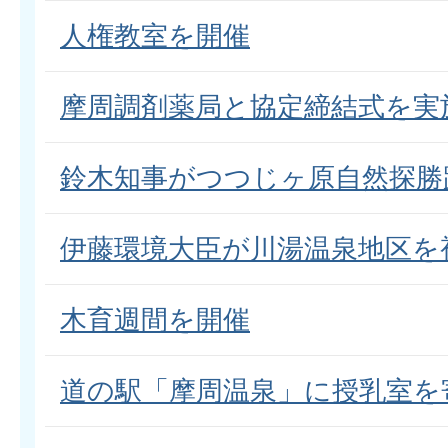
人権教室を開催
摩周調剤薬局と協定締結式を実
鈴木知事がつつじヶ原自然探勝
伊藤環境大臣が川湯温泉地区を
木育週間を開催
道の駅「摩周温泉」に授乳室を