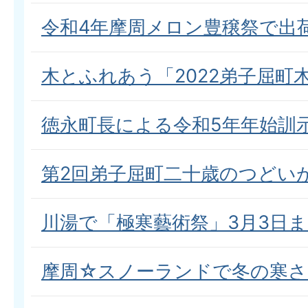
令和4年摩周メロン豊穣祭で出
木とふれあう「2022弟子屈町
徳永町長による令和5年年始訓
第2回弟子屈町二十歳のつどい
川湯で「極寒藝術祭」3月3日
摩周☆スノーランドで冬の寒さ