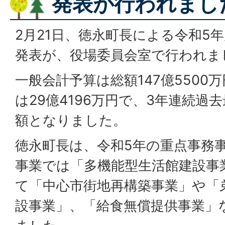
発表が行われまし
2月21日、徳永町長による令和5年
発表が、役場委員会室で行われま
一般会計予算は総額147億5500
は29億4196万円で、3年連続過
額となりました。
徳永町長は、令和5年の重点事務
事業では「多機能型生活館建設事
て「中心市街地再構築事業」や「
設事業」、「給食無償提供事業」