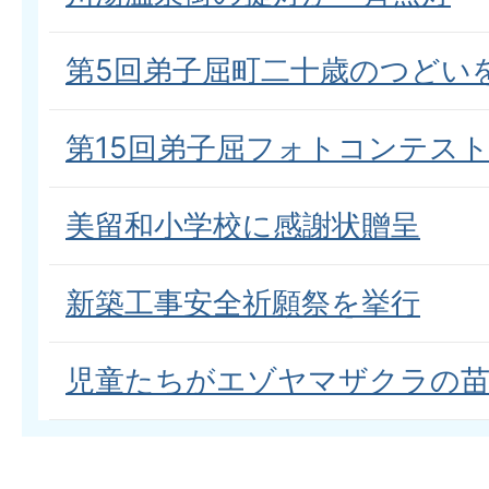
第5回弟子屈町二十歳のつどい
第15回弟子屈フォトコンテス
美留和小学校に感謝状贈呈
新築工事安全祈願祭を挙行
児童たちがエゾヤマザクラの苗