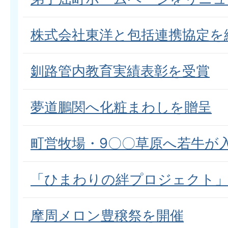
株式会社東洋と包括連携協定を
釧路管内教育実績表彰を受賞
夢道鵬関へ化粧まわしを贈呈
町営牧場・9〇〇草原へ若牛が
「ひまわりの絆プロジェクト
摩周メロン豊穣祭を開催