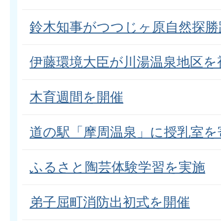
鈴木知事がつつじヶ原自然探勝
伊藤環境大臣が川湯温泉地区を
木育週間を開催
道の駅「摩周温泉」に授乳室を
ふるさと陶芸体験学習を実施
弟子屈町消防出初式を開催