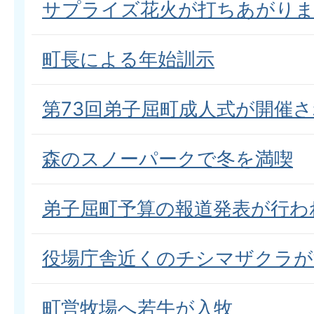
サプライズ花火が打ちあがり
町長による年始訓示
第73回弟子屈町成人式が開催
森のスノーパークで冬を満喫
弟子屈町予算の報道発表が行わ
役場庁舎近くのチシマザクラが
町営牧場へ若牛が入牧