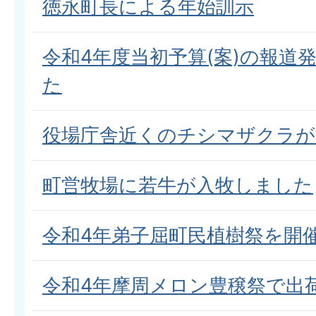
徳永町長による年始訓示
令和4年度当初予算(案)の報道
た
役場庁舎近くのチシマザクラが
町営牧場に若牛が入牧しました
令和4年弟子屈町民植樹祭を開
令和4年摩周メロン豊穣祭で出