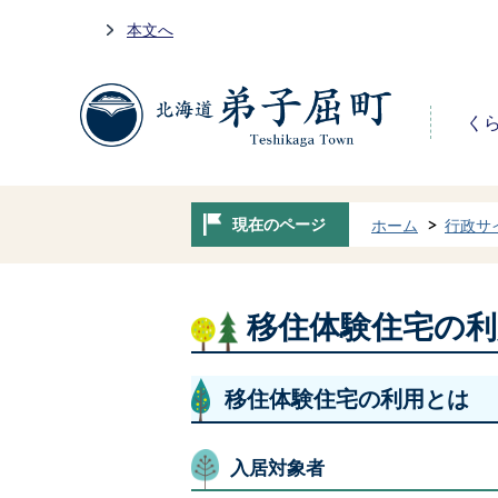
本文へ
く
現在のページ
ホーム
行政サ
移住体験住宅の
移住体験住宅の利用とは
入居対象者