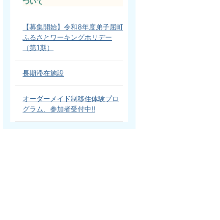
ついて
【募集開始】令和8年度弟子屈町
ふるさとワーキングホリデー
（第1期）
長期滞在施設
オーダーメイド制移住体験プロ
グラム、参加者受付中!!