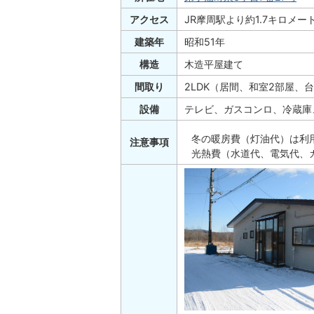
アクセス
JR摩周駅より約1.7キロメー
建築年
昭和51年
構造
木造平屋建て
間取り
2LDK（居間、和室2部屋
設備
テレビ、ガスコンロ、冷蔵庫
冬の暖房費（灯油代）は利
注意事項
光熱費（水道代、電気代、