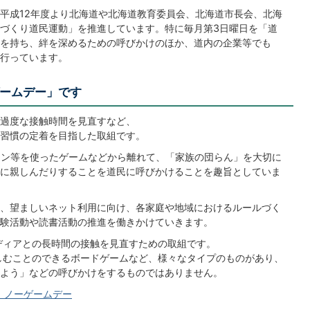
平成12年度より北海道や北海道教育委員会、北海道市長会、北海
づくり道民運動」を推進しています。特に毎月第3日曜日を「道
を持ち、絆を深めるための呼びかけのほか、道内の企業等でも
行っています。
ゲームデー」です
過度な接触時間を見直すなど、
習慣の定着を目指した取組です。
ォン等を使ったゲームなどから離れて、「家族の団らん」を大切に
に親しんだりすることを道民に呼びかけることを趣旨としていま
、望ましいネット利用に向け、各家庭や地域におけるルールづく
験活動や読書活動の推進を働きかけていきます。
ディアとの長時間の接触を見直すための取組です。
しむことのできるボードゲームなど、様々なタイプのものがあり、
よう」などの呼びかけをするものではありません。
 ノーゲームデー