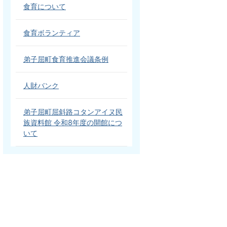
食育について
食育ボランティア
弟子屈町食育推進会議条例
人財バンク
弟子屈町屈斜路コタンアイヌ民
族資料館 令和8年度の開館につ
いて