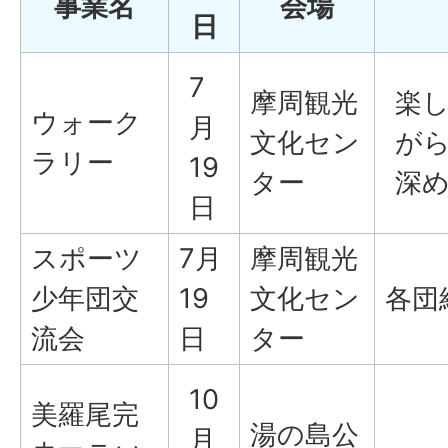
事業名
会場
日
7
摩周観光
楽
ウォーク
月
文化セン
が
ラリー
19
ター
深
日
スポーツ
7月
摩周観光
少年団交
19
文化セン
各団
流会
日
ター
10
美羅尾完
湯の島公
月