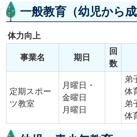
一般教育（幼児から成
体力向上
回
事業名
期日
数
弟
月曜日・
定期スポー
体
金曜日
ツ教室
弟
月曜日
体