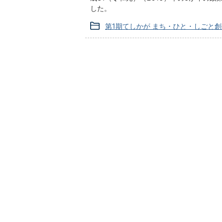
した。
第1期てしかが まち・ひと・しごと