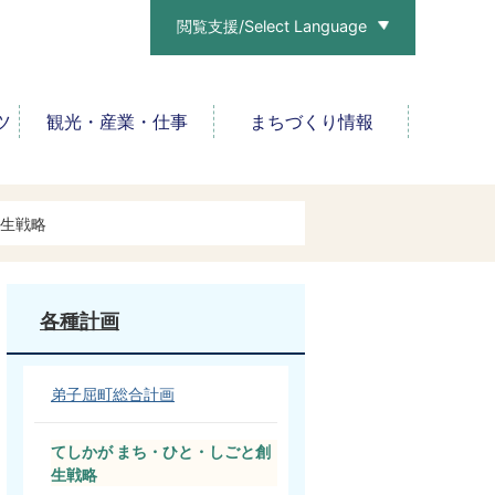
閲覧支援/Select Language
ツ
観光・産業・仕事
まちづくり情報
創生戦略
各種計画
弟子屈町総合計画
てしかが まち・ひと・しごと創
生戦略