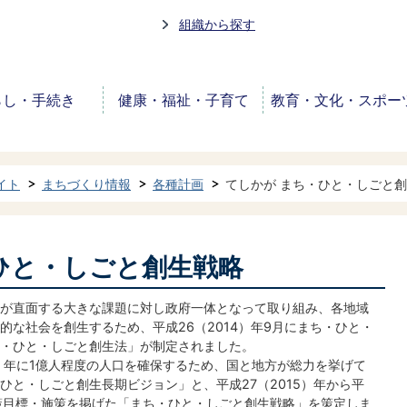
組織から探す
らし・手続き
健康・福祉・子育て
教育・文化・スポー
イト
まちづくり情報
各種計画
てしかが まち・ひと・しごと
ひと・しごと創生戦略
が直面する大きな課題に対し政府一体となって取り組み、各地域
な社会を創生するため、平成26（2014）年9月にまち・ひと・
ち・ひと・しごと創生法」が制定されました。
60）年に1億人程度の人口を確保するため、国と地方が総力を挙げて
ひと・しごと創生長期ビジョン」と、平成27（2015）年から平
政策目標・施策を掲げた「まち・ひと・しごと創生戦略」を策定しま