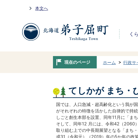
本文へ
く
現在のページ
ホーム
行政サ
てしかが まち・
国では、人口急減・超高齢化という我が国
がそれぞれの特徴を活かした自律的で持続的
しごと創生本部を設置、同年11月に「ま
そして、同年12 月には、令和42（20
取り組む上での中長期展望となる「まち・
成31（令和元）（2019）年の5か年の