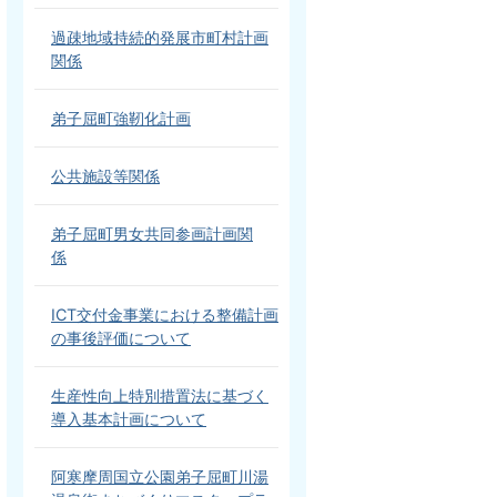
過疎地域持続的発展市町村計画
関係
弟子屈町強靭化計画
公共施設等関係
弟子屈町男女共同参画計画関
係
ICT交付金事業における整備計画
の事後評価について
生産性向上特別措置法に基づく
導入基本計画について
阿寒摩周国立公園弟子屈町川湯