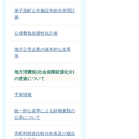
弟子屈町公共施設等総合管理計
画
公債費負担適性化計画
地方公営企業の抜本的な改革
等
地方消費税(社会保障財源化分)
の使途について
予算情報
統一的な基準による財務書類の
公表について
市町村財政比較分析表及び歳出