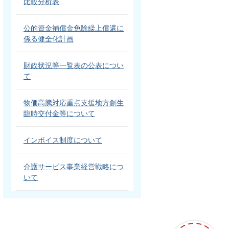
比較分析表
公的資金補償金免除繰上償還に
係る健全化計画
財政状況等一覧表の公表につい
て
物価高騰対応重点支援地方創生
臨時交付金等について
インボイス制度について
介護サービス事業経営戦略につ
いて