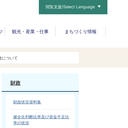
閲覧支援/Select Language
ツ
観光・産業・仕事
まちづくり情報
途について
財政
財政状況資料集
健全化判断比率及び資金不足比
率の状況