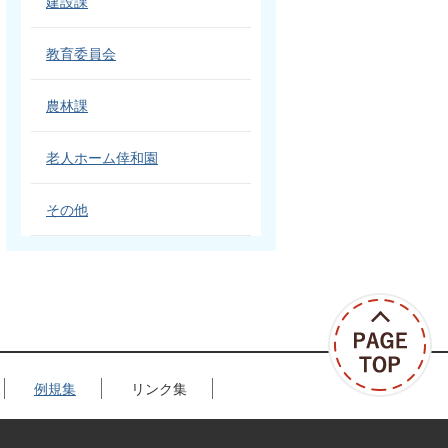
建設課
教育委員会
農林課
老人ホーム倖和園
その他
例規集
リンク集