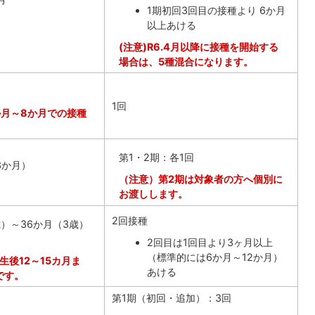
1期初回3回目の接種より 6か月
以上あける
(注意)R6.4月以降に接種を開始する
場合は、5種混合になります。
1回
か月～8か月での接種
第1・2期：各1回
3か月）
（注意）第2期は対象者の方へ個別に
お渡しします。
2回接種
歳）～36か月（3歳）
2回目は1回目より3ヶ月以上
（標準的には6か月～12か月）
生後12～15カ月ま
あける
です。
第1期（初回・追加）：3回