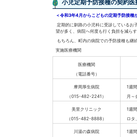
小児定期予防接種の契約医
＜令和3年4月からこどもの定期予防接種
定期的に釧路の小児科に受診しているお
望が多く、病院へ何度も行く負担を減らす
もちろん、町内の病院での予防接種も継
実施医療機関
医療機関
（電話番号）
摩周厚生病院
1週間
（015-482-2241）
月～金
美里クリニック
1週
（015-482-8888）
ロタ
川湯の森病院
1週