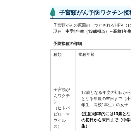
子宮頸がん予防ワクチン接
子宮頸がんの原因の一つとされるHPV（
現在、
中学1年生（13歳相当）～高校1年
予防接種の詳細
種類
接種年齢
子宮頸が
12歳となる年度の初日から
んワクチ
となる年度の末日まで（小
ン
年生～高校1年生）の女子
（ヒトパ
(注意)標準的には13歳と
ピローマ
の初日から末日まで（中学
ウイル
生）
ス）