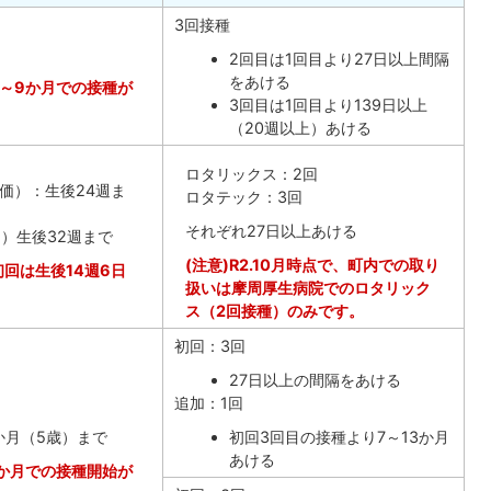
3回接種
2回目は1回目より27日以上間隔
をあける
月～9か月での接種が
3回目は1回目より139日以上
（20週以上）あける
ロタリックス：2回
価）：生後24週ま
ロタテック：3回
それぞれ27日以上あける
）生後32週まで
(注意)R2.10月時点で、町内での取り
初回は生後14週6日
扱いは摩周厚生病院でのロタリック
ス（2回接種）のみです。
初回：3回
27日以上の間隔をあける
追加：1回
か月（5歳）まで
初回3回目の接種より7～13か月
あける
6か月での接種開始が