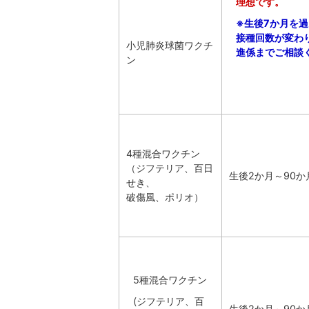
理想です。
※生後7か月を
接種回数が変わ
小児肺炎球菌ワクチ
進係までご相談
ン
4種混合ワクチン
（ジフテリア、百日
生後2か月～90か
せき、
破傷風、ポリオ）
5種混合ワクチン
(ジフテリア、百
生後2か月～90か