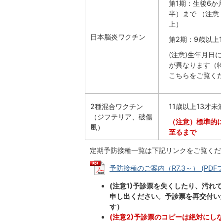
第1期：生後6か
半）まで （注意
上）
日本脳炎ワクチン
第2期：9歳以上
(注意)生年月日
が異なります（
こちらをご覧く
2種混合ワクチン
11歳以上13才未
（ジフテリア、破傷
（注意）標準的に
風）
至るまで
定期予防接種一覧は下記リンクをご覧くだ
予防接種のご案内（R7.3～） (PDFファ
(注意1)予診票を失くしたり、汚
申し出ください。予診票を再交付い
す）
(注意2)予診票のコピーは絶対にし