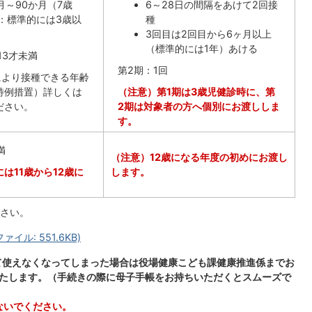
月～90か月（7歳
6～28日の間隔をあけて2回接
：標準的には3歳以
種
3回目は2回目から6ヶ月以上
（標準的には1年）あける
13才未満
第2期：1回
により接種できる年齢
特例措置）詳しくは
（注意）第1期は3歳児健診時に、第
ださい。
2期は対象者の方へ個別にお渡ししま
す。
満
（注意）12歳になる年度の初めにお渡し
は11歳から12歳に
します。
さい。
イル: 551.6KB)
れて使えなくなってしまった場合は役場健康こども課健康推進係までお
たします。（手続きの際に母子手帳をお持ちいただくとスムーズで
ないでください。