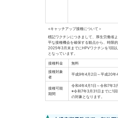
<キャッチアップ接種について＞
標記ワクチンにつきまして、厚生労働省よ
平な接種機会を確保する観点から、時限的
2025年3月末までにHPVワクチンを1回
となっています。
接種料金
無料
接種対象
平成9年4月2日～平成20年
者
令和4年4月1日～令和7年3
接種可能
※令和7年3月31日までに1
期間
の対象となります。