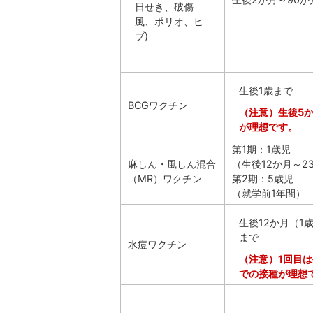
日せき、破傷
風、ポリオ、ヒ
ブ)
生後1歳まで
BCGワクチン
（注意）生後5
が理想です。
第1期：1歳児
麻しん・風しん混合
（生後12か月～2
（MR）ワクチン
第2期：5歳児
（就学前1年間）
生後12か月（1
まで
水痘ワクチン
（注意）1回目は
での接種が理想