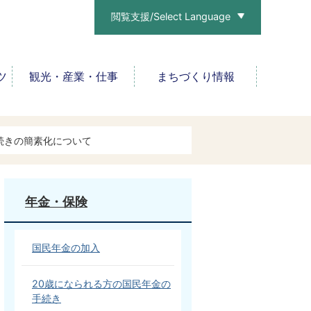
閲覧支援/Select Language
ツ
観光・産業・仕事
まちづくり情報
続きの簡素化について
年金・保険
国民年金の加入
20歳になられる方の国民年金の
手続き