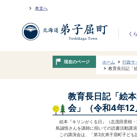
本文へ
く
現在のページ
ホーム
行政サ
教育長日記「絵
教育長日記「絵本
会」（令和4年12
絵本『キリンがくる日』（志茂田景樹・文
島誠悟さんを講師に招いての読書活動講演
この講演会は、「第3次弟子屈町子ども