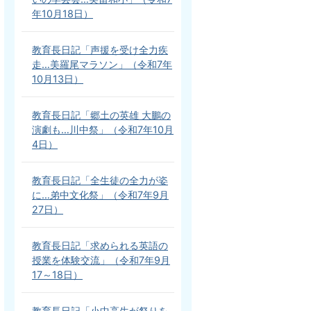
年10月18日）
教育長日記「声援を受け全力疾
走…美羅尾マラソン」（令和7年
10月13日）
教育長日記「郷土の英雄 大鵬の
演劇も…川中祭」（令和7年10月
4日）
教育長日記「全生徒の全力が姿
に…弟中文化祭」（令和7年9月
27日）
教育長日記「求められる英語の
授業を体験交流」（令和7年9月
17～18日）
教育長日記「小中高生が祭りを