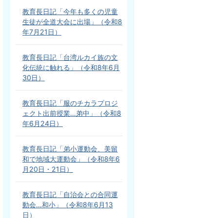
教育長日記「今年も多くの児童
生徒が全道大会に出場」（令和8
年7月21日）
教育長日記「台湾ルカイ族の文
化伝統に触れる」（令和8年6月
30日）
教育長日記「服のチカラプロジ
ェクト出前授業…弟中」（令和8
年6月24日）
教育長日記「弟小運動会、美留
和で地域大運動会」（令和8年6
月20日・21日）
教育長日記「自治会との合同運
動会…和小」（令和8年6月13
日）