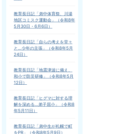
教育長日記「弟中体育祭、川湯
地区コミスク運動会」（令和8年
5月30日・6月6日）
教育長日記「自らの考えを堂々
と…少年の主張」（令和8年5月
24日）
教育長日記「地震津波に備え、
和小で防災研修」（令和8年5月
12日）
教育長日記「ヒグマに対する理
解を深める…弟子屈小」（令和8
年5月11日）
教育長日記「弟中生が札幌で町
をPR」（令和8年5月9日）