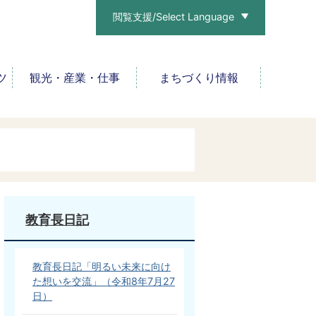
閲覧支援/Select Language
ツ
観光・産業・仕事
まちづくり情報
教育長日記
教育長日記「明るい未来に向け
た想いを交流」（令和8年7月27
日）