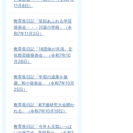
11月8日）
教育長日記「笑顔あふれる学芸
発表会・・・川湯小学校」（令
和7年11月2日）
教育長日記「18団体が共演、文
化祭芸能発表会」（令和7年10
月26日）
教育長日記「学習の成果を披
露…和小発表会」（令和7年10月
25日）
教育長日記「町P連研究大会開か
れる」（令和7年10月19日）
教育長日記「今年も元気いっぱ
いの学芸会…美留和小」（令和7