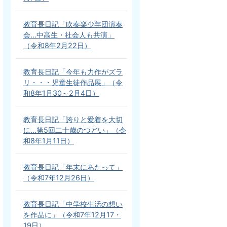
教育長日記「吹奏楽少年団演奏
会…中高生・社会人も共演」
（令和8年2月22日）
教育長日記「今年も力作がズラ
リ・・・児童生徒作品展」（令
和8年1月30～2月4日）
教育長日記「誇りと愛着を大切
に…第5回二十歳のつどい」（令
和8年1月11日）
教育長日記「年末にあたって」
（令和7年12月26日）
教育長日記「中学校生活の想い
を作品に」（令和7年12月17・
19日）