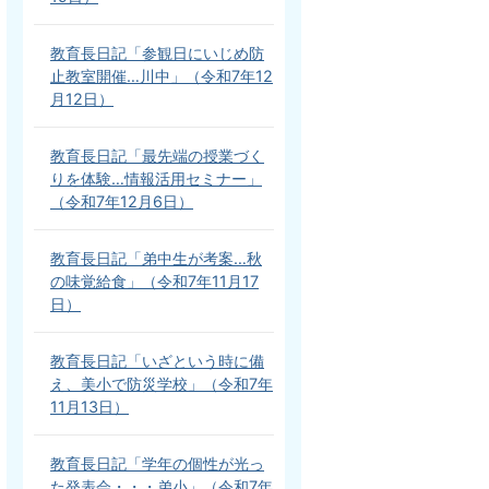
教育長日記「参観日にいじめ防
止教室開催…川中」（令和7年12
月12日）
教育長日記「最先端の授業づく
りを体験…情報活用セミナー」
（令和7年12月6日）
教育長日記「弟中生が考案…秋
の味覚給食」（令和7年11月17
日）
教育長日記「いざという時に備
え、美小で防災学校」（令和7年
11月13日）
教育長日記「学年の個性が光っ
た発表会・・・弟小」（令和7年