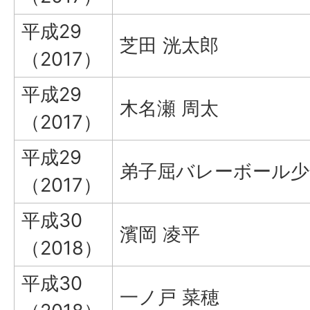
平成29
芝田 洸太郎
（2017）
平成29
木名瀬 周太
（2017）
平成29
弟子屈バレーボール少
（2017）
平成30
濱岡 凌平
（2018）
平成30
一ノ戸 菜穂