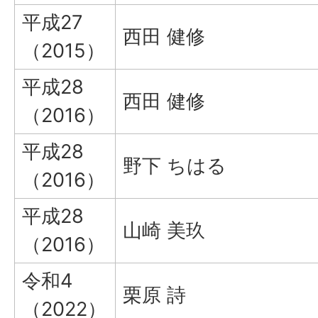
平成27
西田 健修
（2015）
平成28
西田 健修
（2016）
平成28
野下 ちはる
（2016）
平成28
山崎 美玖
（2016）
令和4
栗原 詩
（2022）