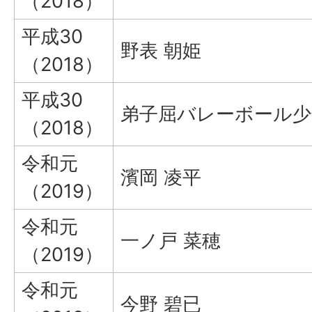
（2018）
平成30
野表 朝姫
（2018）
平成30
弟子屈バレーボール少
（2018）
令和元
濱岡 凌平
（2019）
令和元
一ノ戸 菜穂
（2019）
令和元
今野 碧已