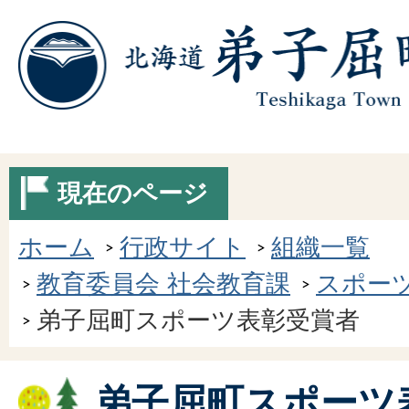
現在のページ
ホーム
行政サイト
組織一覧
教育委員会 社会教育課
スポー
弟子屈町スポーツ表彰受賞者
弟子屈町スポーツ