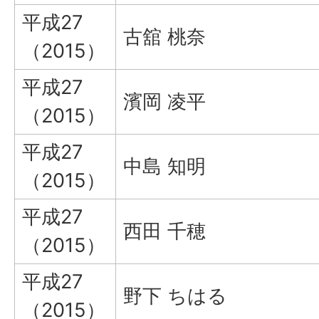
平成27
古舘 桃奈
（2015）
平成27
濱岡 凌平
（2015）
平成27
中島 知明
（2015）
平成27
西田 千穂
（2015）
平成27
野下 ちはる
（2015）