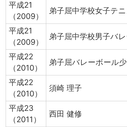
平成21
弟子屈中学校女子テニ
（2009）
平成21
弟子屈中学校男子バレ
（2009）
平成22
弟子屈バレーボール少
（2010）
平成22
須崎 理子
（2010）
平成23
西田 健修
（2011）