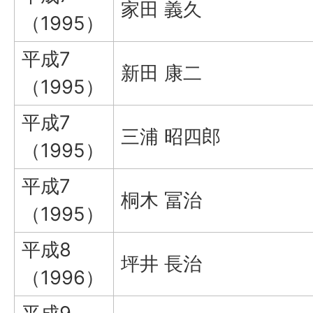
家田 義久
（1995）
平成7
新田 康二
（1995）
平成7
三浦 昭四郎
（1995）
平成7
桐木 冨治
（1995）
平成8
坪井 長治
（1996）