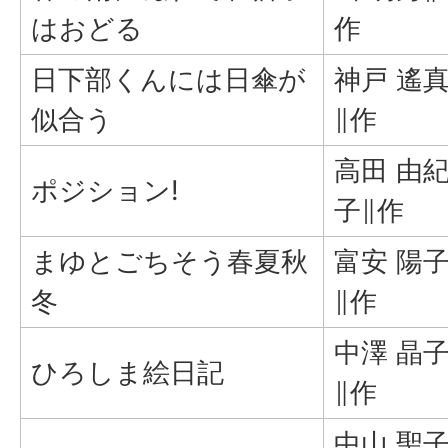
はおどる
作
日下部くんには日傘が
神戸 遙
似合う
∥作
高田 由
ポジション!
子∥作
まゆとごちそう春夏秋
富安 陽
冬
∥作
中澤 晶
ひろしま絵日記
∥作
中山 聖