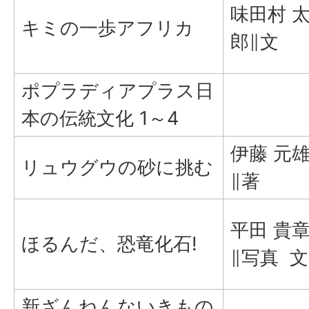
味田村 
キミの一歩アフリカ
郎∥文
ポプラディアプラス日
本の伝統文化 1～4
伊藤 元
リュウグウの砂に挑む
∥著
平田 貴
ほるんだ、恐竜化石!
∥写真 文
新ざんねんないきもの