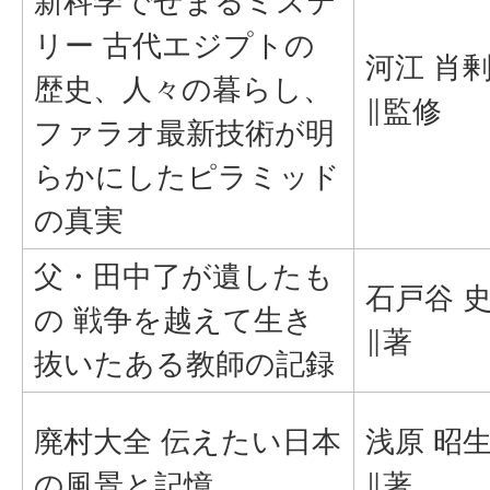
新科学でせまるミステ
リー 古代エジプトの
河江 肖
歴史、人々の暮らし、
∥監修
ファラオ最新技術が明
らかにしたピラミッド
の真実
父・田中了が遺したも
石戸谷 
の 戦争を越えて生き
∥著
抜いたある教師の記録
廃村大全 伝えたい日本
浅原 昭
の風景と記憶
∥著