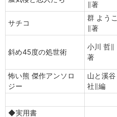
∥著
群 よう
サチコ
∥著
小川 哲∥
斜め45度の処世術
著
怖い熊 傑作アンソロ
山と溪谷
ジー
社∥編
◆実用書