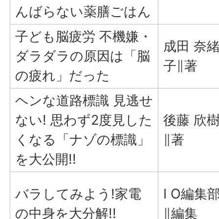
んばらない薬膳ごはん
子ども脳疲労 不機嫌・
成田 奈
ダラダラの原因は「脳
子∥著
の疲れ」だった
ヘンな道路標識 見逃せ
ない! 思わず2度見した
後藤 欣
くなる「ナゾの標識」
∥著
を大公開!!
バラしてみよう!家電
I O編集
の中身を大分解!!
∥編集