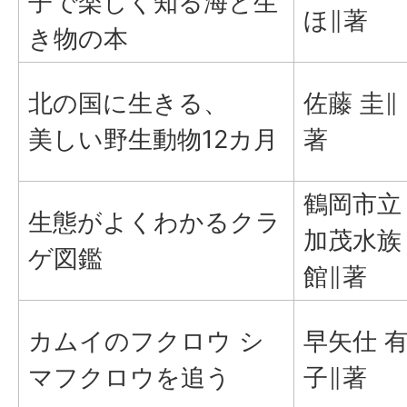
子で楽しく知る海と生
ほ∥著
き物の本
北の国に生きる、
佐藤 圭∥
美しい野生動物12カ月
著
鶴岡市立
生態がよくわかるクラ
加茂水族
ゲ図鑑
館∥著
カムイのフクロウ シ
早矢仕 
マフクロウを追う
子∥著