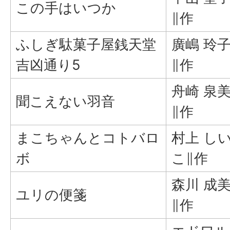
この手はいつか
∥作
ふしぎ駄菓子屋銭天堂
廣嶋 玲
吉凶通り5
∥作
舟崎 泉
聞こえない羽音
∥作
まこちゃんとコトバロ
村上 し
ボ
こ∥作
森川 成
ユリの便箋
∥作