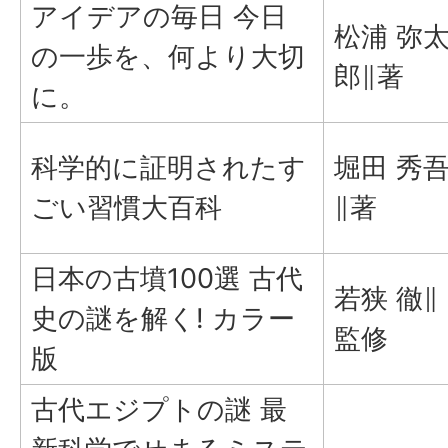
アイデアの毎日 今日
松浦 弥
の一歩を、何より大切
郎∥著
に。
科学的に証明されたす
堀田 秀
ごい習慣大百科
∥著
日本の古墳100選 古代
若狭 徹∥
史の謎を解く! カラー
監修
版
古代エジプトの謎 最