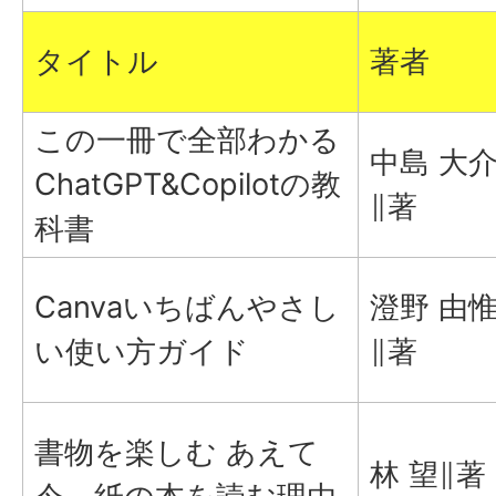
タイトル
著者
この一冊で全部わかる
中島 大
ChatGPT&Copilotの教
∥著
科書
Canvaいちばんやさし
澄野 由
い使い方ガイド
∥著
書物を楽しむ あえて
林 望∥著