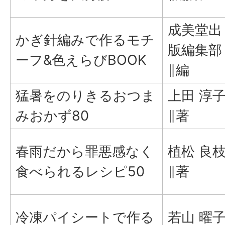
成美堂出
かぎ針編みで作るモチ
版編集部
ーフ&色えらびBOOK
∥編
猛暑をのりきるおつま
上田 淳
みおかず80
∥著
春雨だから罪悪感なく
植松 良
食べられるレシピ50
∥著
冷凍パイシートで作る
若山 曜