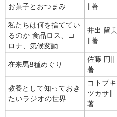
お菓子とおつまみ
∥著
私たちは何を捨ててい
井出 留
るのか 食品ロス、コ
∥著
ロナ、気候変動
佐藤 円∥
在来馬8種めぐり
著
コトブキ
教養として知っておき
ツカサ∥
たいラジオの世界
著