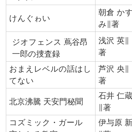
朝倉 か
けんぐゎい
み∥著
浅沢 英∥
ジオフェンス 蔦谷昂
著
一郎の捜査録
おまえレベルの話はし
芦沢 央∥
てない
著
石井 仁
北京沸騰 天安門秘聞
∥著
コズミック・ガール
伊与原 