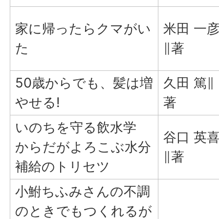
家に帰ったらクマがい
米田 一
た
∥著
50歳からでも、髪は増
久田 篤∥
やせる!
著
いのちを守る飲水学
谷口 英
からだがよろこぶ水分
∥著
補給のトリセツ
小鮒ちふみさんの不調
のときでもつくれるが