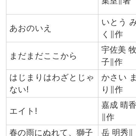
集室∥著
いとう 
あおのいえ
く∥作
宇佐美 
まだまだここから
子∥作
はじまりはわざとじゃ
かさい 
ない!
り∥作
嘉成 晴
エイト!
∥作
春の雨にぬれて、獅子
岳 明秀∥