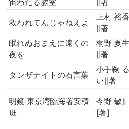
宙わたる教室
∥著
上村 裕
救われてんじゃねえよ
∥著
眠れぬおまえに遠くの
桐野 夏
夜を
∥著
小手鞠 
タンザナイトの石言葉
い∥著
明鏡 東京湾臨海署安積
今野 敏∥
班
[著]