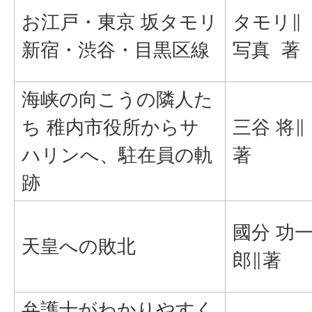
お江戸・東京 坂タモリ
タモリ∥
新宿・渋谷・目黒区線
写真 著
海峡の向こうの隣人た
ち 稚内市役所からサ
三谷 将∥
ハリンへ、駐在員の軌
著
跡
國分 功
天皇への敗北
郎∥著
弁護士がわかりやすく