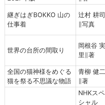
継ぎはぎBOKKO 山の
辻村 耕
仕事着
∥写真
岡根谷 
世界の台所の間取り
里∥著
全国の猫神様をめぐる
青柳 健
猫を祭る不思議な物語
∥著
NHKスペ
シャル