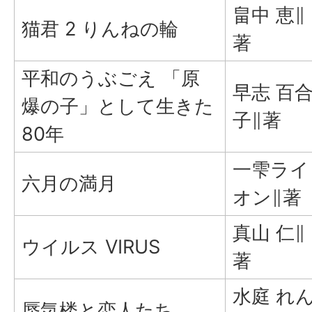
畠中 恵∥
猫君 2 りんねの輪
著
平和のうぶごえ 「原
早志 百
爆の子」として生きた
子∥著
80年
一雫ライ
六月の満月
オン∥著
真山 仁∥
ウイルス VIRUS
著
水庭 れ
蜃気楼と恋人たち