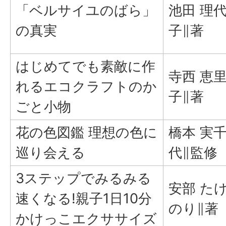
「ベルサイユのばら」
池田 理
の真実
子∥著
はじめてでも素敵に作
寺西 恵
れるエコクラフトのか
子∥著
ごと小物
花の色図鑑 理想の色に
橋本 実
巡り会える
代∥監修
3ステップでみるみる
安部 た
速くなる!親子1日10分
のり∥著
かけっこエクササイズ