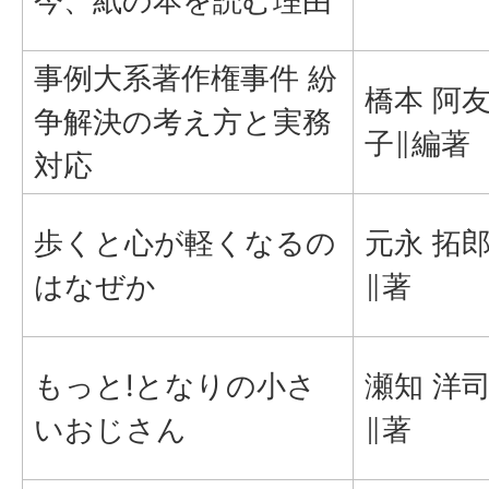
今、紙の本を読む理由
事例大系著作権事件 紛
橋本 阿
争解決の考え方と実務
子∥編著
対応
歩くと心が軽くなるの
元永 拓
はなぜか
∥著
もっと!となりの小さ
瀬知 洋
いおじさん
∥著