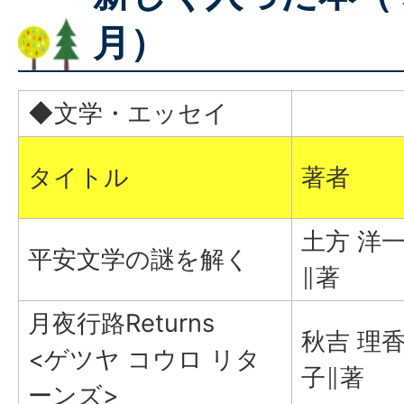
月）
◆文学・エッセイ
タイトル
著者
土方 洋
平安文学の謎を解く
∥著
月夜行路Returns
秋吉 理
<ゲツヤ コウロ リタ
子∥著
ーンズ>