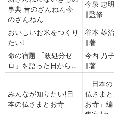
今泉 忠
事典 昔のざんねん今
∥監修
のざんねん
おいしいお米をつくり
谷本 雄
たい!
∥著
命の宿題 「殺処分ゼ
今西 乃
ロ」を語った日から…
∥著
「日本の
みんなが知りたい!日
仏さまと
本の仏さまとお寺
お寺」編