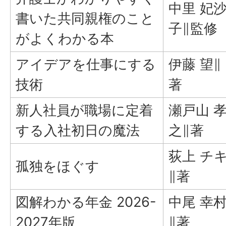
中里 妃
書いた共同親権のこと
子∥監修
がよくわかる本
アイデアを仕事にする
伊藤 望∥
技術
著
新人社員が職場に定着
瀬戸山 
する入社初日の魔法
之∥著
荻上 チ
孤独をほぐす
∥著
図解わかる年金 2026-
中尾 幸
2027年版
∥著