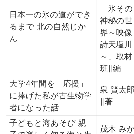
「氷その
日本一の氷の道ができ
神秘の世
るまで 北の自然じか
界～映像
ん
詩天塩川
～」取材
班∥編
大学4年間を「応援」
泉 賢太
に捧げた私が古生物学
∥著
者になった話
子どもと海あそび 親
茂木 み