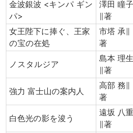
金波銀波 <キンパ ギン
澤田 瞳
パ>
∥著
女王陛下に捧ぐ、王家
市塔 承∥
の宝の在処
著
島本 理
ノスタルジア
∥著
高部 務∥
強力 富士山の案内人
著
遠坂 八
白色光の影を浚う
∥著