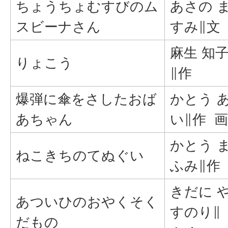
ちょうちょむすびのム
あさの 
スビーナさん
すみ∥文
麻生 知
りょこう
∥作
爆弾に傘をさしたおば
かとう 
あちゃん
い∥作 画
かとう 
ねこきちのてぬぐい
ふみ∥作
きだに 
あついひのおやくそく
すのり∥
だもの