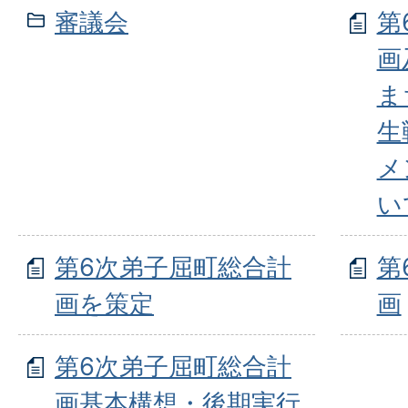
審議会
第
画
ま
生
メ
い
第6次弟子屈町総合計
第
画を策定
画
第6次弟子屈町総合計
画基本構想・後期実行