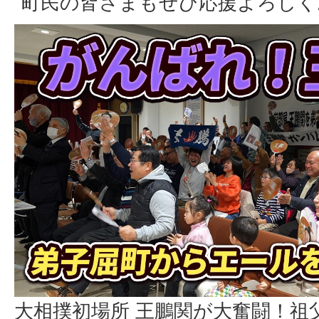
町民の皆さまもぜひ応援よろしく
大相撲初場所 王鵬関が大奮闘！祖