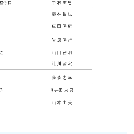
整係長
中 村 重 忠
藤 林 哲 也
広 田 勝 彦
岩 原 勝 行
佐
山 口 智 明
辻 川 智 宏
藤 森 忠 幸
佐
川井田 東 吾
山 本 由 美