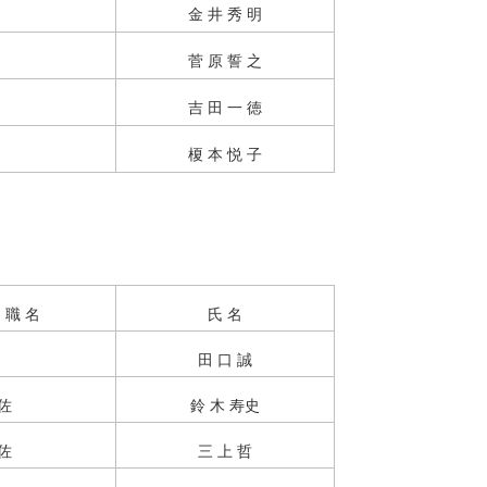
金 井 秀 明
菅 原 誓 之
吉 田 一 徳
榎 本 悦 子
職 名
氏 名
田 口 誠
佐
鈴 木 寿史
佐
三 上 哲