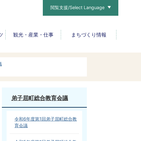
閲覧支援/Select Language
ツ
観光・産業・仕事
まちづくり情報
議
弟子屈町総合教育会議
令和6年度第1回弟子屈町総合教
育会議