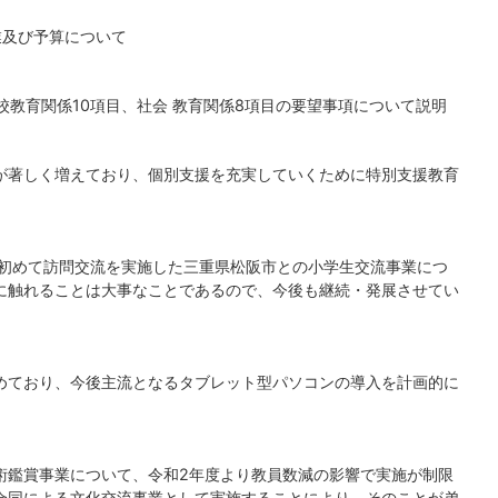
業及び予算について
校教育関係10項目、社会 教育関係8項目の要望事項について説明
が著しく増えており、個別支援を充実していくために特別支援教育
に初めて訪問交流を実施した三重県松阪市との小学生交流事業につ
に触れることは大事なことであるので、今後も継続・発展させてい
めており、今後主流となるタブレット型パソコンの導入を計画的に
術鑑賞事業について、令和2年度より教員数減の影響で実施が制限
合同による文化交流事業として実施することにより、そのことが弟