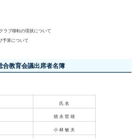
童クラブ移転の現状について
び予算について
町総合教育会議出席者名簿
氏 名
徳 永 哲 雄
小 林 敏 夫