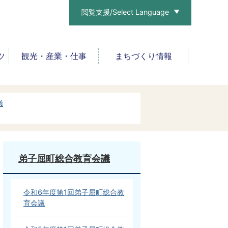
閲覧支援/Select Language
ツ
観光・産業・仕事
まちづくり情報
議
弟子屈町総合教育会議
令和6年度第1回弟子屈町総合教
育会議