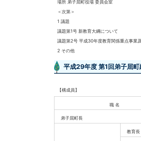
場所 弟子屈町役場 委員会室
＜次第＞
1 議題
議題第1号 新教育大綱について
議題第2号 平成30年度教育関係重点事業
2 その他
平成29年度 第1回弟子屈
【構成員】
職 名
弟子屈町長
教育長