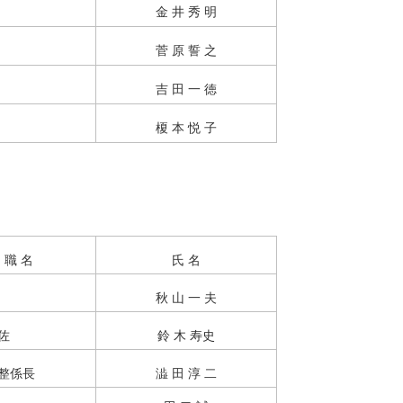
金 井 秀 明
菅 原 誓 之
吉 田 一 徳
榎 本 悦 子
職 名
氏 名
秋 山 一 夫
佐
鈴 木 寿史
整係長
澁 田 淳 二