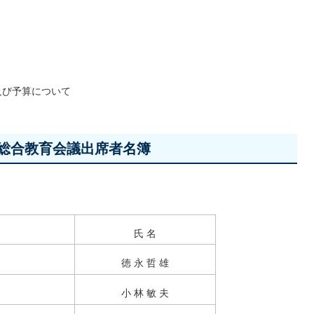
及び予算について
町総合教育会議出席者名簿
氏 名
徳 永 哲 雄
小 林 敏 夫