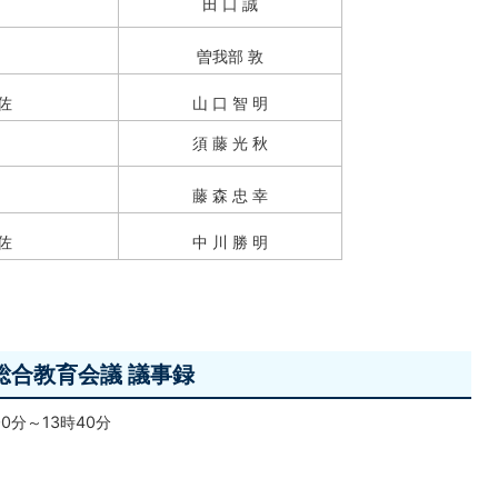
田 口 誠
曽我部 敦
佐
山 口 智 明
須 藤 光 秋
藤 森 忠 幸
佐
中 川 勝 明
総合教育会議 議事録
00分～13時40分