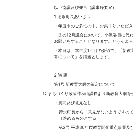
以下協議及び発言（議事録要旨）
1 徳永町長あいさつ
・年度末のご多忙の中、お集まりいただき
・先の12月議会において、小沢委員に代
お願いをすることとなります。どうぞよろ
・本日は、本年度1回目の会議で、「新教
算について」を議題とします。
2 議 題
第1号 新教育大綱の策定について
○ まちづくり政策課秋山課長より新教育大綱骨
・質問及び意見なし
徳永町長から「意見がないようですの
り進めるものとする
第2号 平成30年度教育関係重点事業及