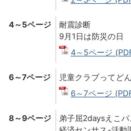
4～5ページ
耐震診断
9月1日は防災の日
4～5ページ (PDF
6～7ページ
児童クラブってど
6～7ページ (PD
8～9ページ
弟子屈2
days
えこパ
経済センサス-活動