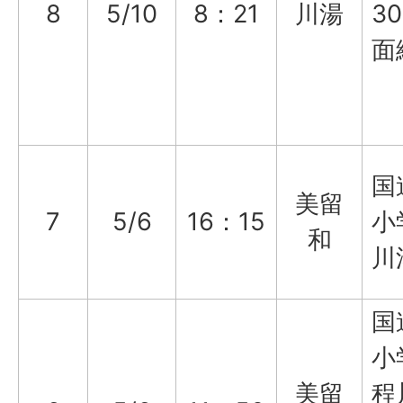
8
5/10
8：21
川湯
3
面
国
美留
7
5/6
16：15
小
和
川
国
小
美留
程