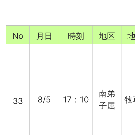
No
月日
時刻
地区
南弟
8/5
17：10
牧
33
子屈