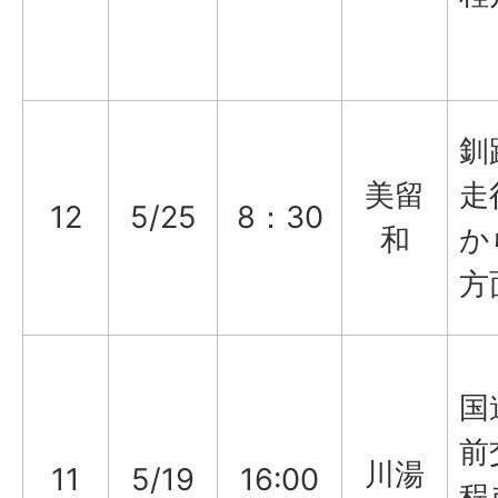
釧
美留
走
12
5/25
8：30
和
か
方
国
前
川湯
11
5/19
16:00
程