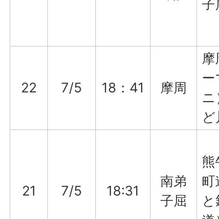
子
摩
ー
22
7/5
18：41
摩周
ニ
ど
熊
南弟
町
21
7/5
18:31
子屈
と