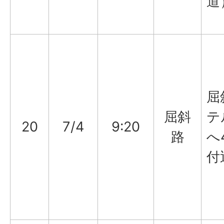
道
屈
屈斜
テ
20
7/4
9:20
路
へ
付