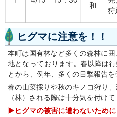
1
4/15
15：30
先
和
狩
ヒグマに注意を！！
本町は国有林など多くの森林に囲
地となっております。春以降は行
とから、例年、多くの目撃報告を
春の山菜採りや秋のキノコ狩り、
（林）される際は十分気を付けて
▶ヒグマの被害に遭わないために