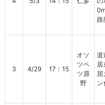
4
5/3
14：15
仁多
の
0
路
オソ
道
ツベ
居
3
4/29
17：15
ツ原
屈
野
ン