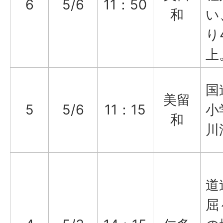
6
5/6
11：50
和
い
り
上
国
美留
5
5/6
11：15
小
和
川
道
屈