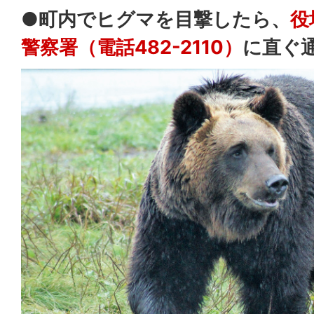
●町内でヒグマを目撃したら、
役
警察署（電話482-2110）
に直ぐ