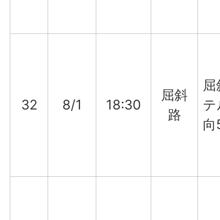
屈
屈斜
32
8/1
18:30
テ
路
向