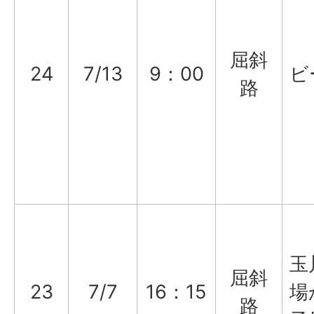
屈斜
24
7/13
9：00
ビ
路
玉
屈斜
23
7/7
16：15
場
路