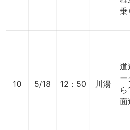
乗
道
ー
10
5/18
12：50
川湯
ら
面