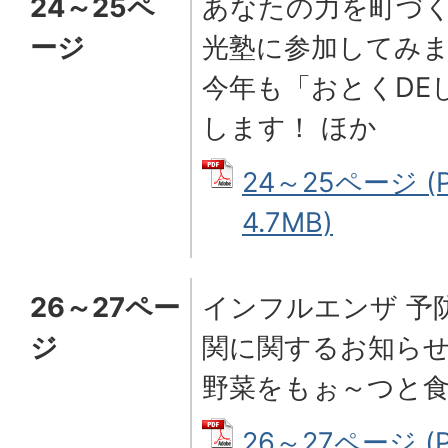
24～25ペ
あなたの力を町づ
ージ
光塾に参加してみ
今年も「おとくDE
します！ ほか
24～25ページ (
4.7MB)
26～27ペー
インフルエンザ 予
ジ
関に関するお知ら
野菜をもぉ～つと食
26～27ページ (