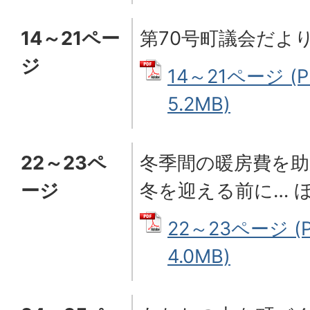
14～21ペー
第70号町議会だより
ジ
14～21ページ (
5.2MB)
22～23ペ
冬季間の暖房費を
ージ
冬を迎える前に… 
22～23ページ (
4.0MB)