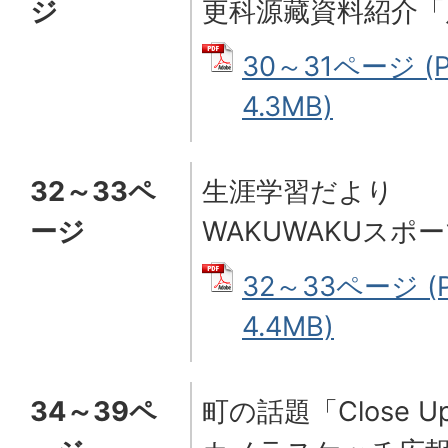
ジ
更科源藏資料紹介「
30～31ページ (
4.3MB)
32～33ペ
生涯学習だより
ージ
WAKUWAKUスポ
32～33ページ (
4.4MB)
34～39ペ
町の話題「
Close U