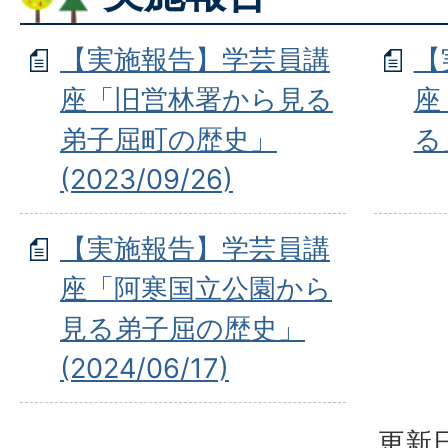
【実施報告】学芸員講
【
座「旧営林署から見る
座
弟子屈町の歴史」
る」
(2023/09/26)
【実施報告】学芸員講
座「阿寒国立公園から
見る弟子屈の歴史」
(2024/06/17)
更新日