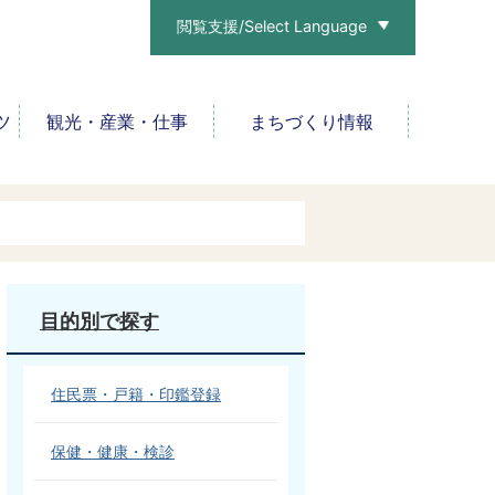
閲覧支援/Select Language
ツ
観光・産業・仕事
まちづくり情報
目的別で探す
住民票・戸籍・印鑑登録
保健・健康・検診