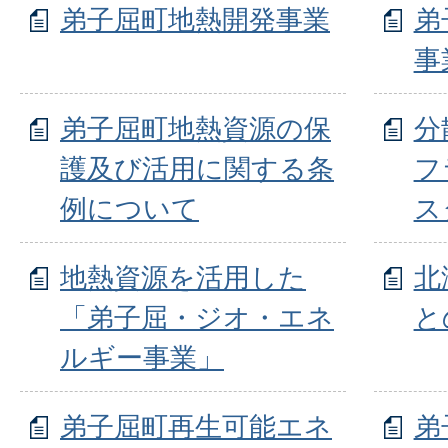
弟子屈町地熱開発事業
弟
事
弟子屈町地熱資源の保
分
護及び活用に関する条
フ
例について
ス
地熱資源を活用した
北
「弟子屈・ジオ・エネ
と
ルギー事業」
弟子屈町再生可能エネ
弟