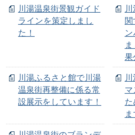
川湯温泉街景観ガイド
川
ラインを策定しまし
関
た！
ン
ま
果
川湯ふるさと館で川湯
川
温泉街再整備に係る常
マ
設展示をしています！
た
ま
川湯温泉街のブランデ