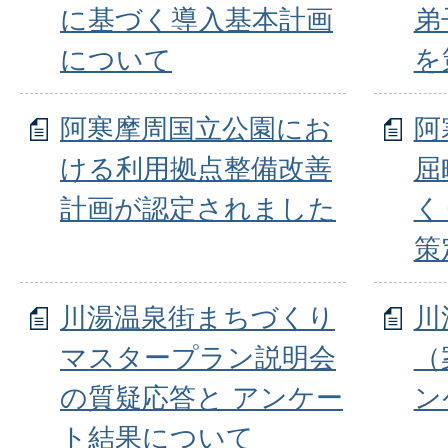
に基づく導入基本計画
弟
について
を
阿寒摩周国立公園にお
阿
ける利用拠点整備改善
屈
計画が認定されました
く
策
川湯温泉街まちづくり
川
マスタープラン説明会
（
の質疑応答と アンケー
ン
ト結果について